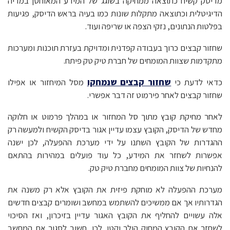
מדיסק קשיח כתוצאה ממחיקה בשוגג של המידע המאוחסן במדיה
הדיגיטלית וכתוצאה מתקלות שונות כמו בעיה בראש הדיסק, פגיעות
בפלטות הנתונים, נזקי הצפה או שריפה ועוד.
שחזור קבצים כרוך בעבודה קפדנית ומדויקת בעזרת תוכנות ומערכות
מתקדמות שצוות המומחים של חברת טיק טק פיתח.
כדאי לדעת כי
שחזור קבצים שנמחקו
מסל המיחזור או אפילו
שחזור קבצים לאחר פירמוט זה דבר אפשרי.
לאחר מחיקת קובץ מתוך סל המחזור או במהלך פרמוט או חלוקה
מחדש של הדיסק, הקובץ עצמו עדיין אגור בדיסק הקשיח ולמעשה רק
ההגדרות של הקובץ השתנו על ידי מערכת ההפעלה, לכן ישנה
אפשרות לשחזר את המידע, כל עוד פועלים במהירות בהתאם
להנחיות של צוות המומחים מחברת טיק טק.
מערכת ההפעלה לא מוחקת פיזית את הקובץ אלא רק משנה את
הגדרותיו אך אם ממשיכים להשתמש במחשב ושומרים קבצים חדשים
אלה עשויים להחליף את הקובץ האגור עדיין בזיכרון, ואז הסיכוי
לשחזר את הקובץ המחוק הולך וקטן. לכן, חשוב לסגור את המחשב