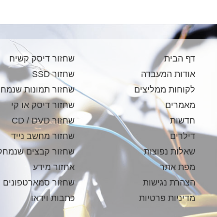
דף הבית
שחזור דיסק קשיח
אודות המעבדה
שחזור SSD
לקוחות ממליצים
שחזור תמונות שנמחק
מאמרים
שחזור דיסק או קי
חדשות
שחזור CD / DVD
דילרים
שחזור מחשב נייד
שאלות נפוצות
שחזור קבצים שנמחק
מפת אתר
אחזור מידע
הצהרת נגישות
שחזור סמארטפונים
מדיניות פרטיות
כתבות וידאו