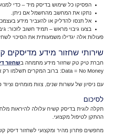
הפסיקו כל שימוש בדיסק מיד – כדי למנו
נתקו את המחשב מהחשמל אם ניתן.
אל תנסו להדליק או להעביר מידע בעצמכם
בצעו גיבוי מראש – תמיד חשוב לזכור: גיבוי איכותי של hard disk חוסך הוצאות, זמן 
פעולות אלה יגדילו משמעותית את הסיכוי לשחזו
שירותי שחזור מידע מדיסקים ק
חברת טיק טק שחזור מידע מתמחה ב
שחזור די
Data = No Money: ברוב המקרים תשלמו רק אם הצלחנו לשחזר את המידע.
עם ניסיון של עשרות שנים, צוות מומחים וציוד פ
לסיכום
תקלה לוגית בדיסק קשיח עלולה להיראות מלחי
ההתקן לטיפול מקצועי.
מחפשים פתרון מהיר ומקצועי לשחזור דיסק קשי