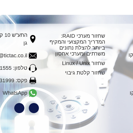
התע
שחזור מערכי RAID:
המדריך המקצועי והמקיף
גן
ביותר להצלת נתונים
משרתים ומערכי אחסון
ו
tictac.co.il
שחזור Linux / Unix
טלפון: 03-6131555
שחזור קלטת גיבוי
פקס: 03-6131999
ו
WhatsApp