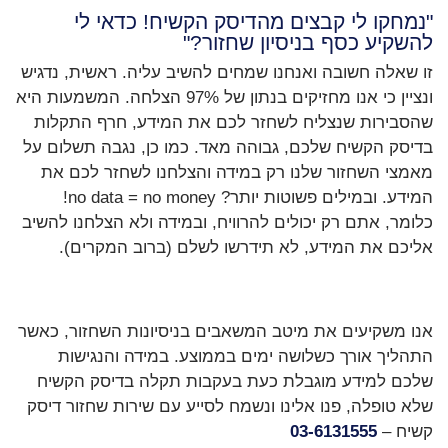
"נמחקו לי קבצים מהדיסק הקשיח! כדאי לי
להשקיע כסף בניסיון שחזור?"
זו שאלה חשובה ואנחנו שמחים להשיב עליה. ראשית, נדגיש
ונציין כי אנו מחזיקים בנתון של 97% הצלחה. המשמעות היא
שהסבירות שנצליח לשחזר לכם את המידע, חרף התקלות
בדיסק הקשיח שלכם, גבוהה מאד. כמו כן, נגבה תשלום על
מאמצי השחזור שלנו רק במידה והצלחנו לשחזר לכם את
המידע. ובמילים פשוטות יותר? no data = no money!
כלומר, אתם רק יכולים להרוויח, ובמידה ולא הצלחנו להשיב
אליכם את המידע, לא תידרשו לשלם (ברוב המקרים).
אנו משקיעים את מיטב המשאבים בניסיונות השחזור, כאשר
התהליך אורך כשלושה ימים בממוצע. במידה והנגישות
שלכם למידע מוגבלת כעת בעקבות תקלה בדיסק הקשיח
שלא טופלה, פנו אלינו ונשמח לסייע עם שירות שחזור דיסק
קשיח –
03-6131555