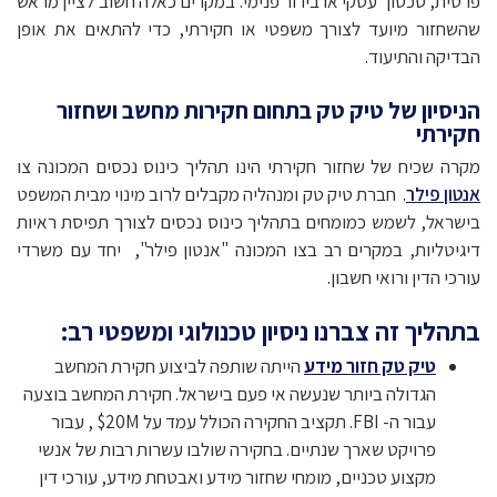
פרטית, סכסוך עסקי או בירור פנימי. במקרים כאלה חשוב לציין מראש
שהשחזור מיועד לצורך משפטי או חקירתי, כדי להתאים את אופן
הבדיקה והתיעוד.
הניסיון של טיק טק בתחום חקירות מחשב ושחזור
חקירתי
מקרה שכיח של שחזור חקירתי הינו תהליך כינוס נכסים המכונה צו
אנטון פילר
. חברת טיק טק ומנהליה מקבלים לרוב מינוי מבית המשפט
בישראל, לשמש כמומחים בתהליך כינוס נכסים לצורך תפיסת ראיות
דיגיטליות, במקרים רב בצו המכונה "אנטון פילר", יחד עם משרדי
עורכי הדין ורואי חשבון.
בתהליך זה צברנו ניסיון טכנולוגי ומשפטי רב:
טיק טק חזור מידע
הייתה שותפה לביצוע חקירת המחשב
הגדולה ביותר שנעשה אי פעם בישראל. חקירת המחשב בוצעה
עבור ה-
FBI.
תקציב החקירה הכולל עמד על
20M$ ,
עבור
פרויקט שארך שנתיים. בחקירה שולבו עשרות רבות של אנשי
מקצוע טכניים, מומחי שחזור מידע ואבטחת מידע, עורכי דין