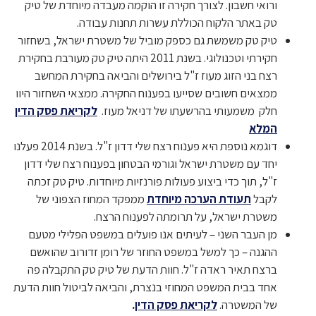
ורואי חשבון. לצורך חקירה זו הוקמה מעבדה מיוחדת של טיק
טק באתר הלקוח הכוללת עשרות תחנות עבודה.
טיק טק משמשת גם כספק מוביל של משטרת ישראל, בשחזור
חקירתי וטכנולוגי. בשנת 2011 היתה טיק טק מעורבת בחקירת
רצח בני הזוג מעוז ז"ל בירושלים והביאה בחקירת המחשב
ממצאים חשובים שסייעו בפענוח החקירה. ממצאי השחזור היוו
חלק משמעותי בהרשעתו של דניאל מעוז.
לקריאת פסק הדין
המלא
דוגמא נוספת היא פענוח רצח שלי דדון ז"ל. בשנת 2014 פעלנו
יחד עם משטרת ישראל וגורמי הבטחון בפענוח רצח שלי דדון
ז"ל, תוך כדי ביצוע פעולות פורנזיות מיוחדות. טיק טק זכתה
לקבל
תעודת הערכה מיוחדת
ממפקד המחוז הצפוני של
משטרת ישראל, על תרומתה לפענוח הרצח.
מן העבר השני – לעיתים אנו פועלים במשפט הפלילי מטעם
ההגנה – כך למשל במשפט החוזר של רומן זדורוב שהואשם
ברצח תאיר ראדה ז"ל. חוות הדעת של טיק טק התקבלה פה
אחד בבית המשפט המחוזי בנצרת, והביאה לביטול חוות הדעת
של המשטרה.
לקריאת פסק הדין
.