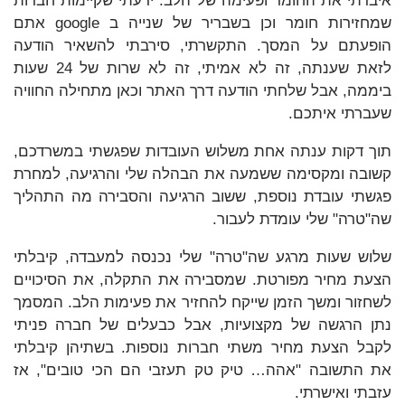
איבדתי את החומר ופעימה של הלב. ידעתי שקיימות חברות
שמחזירות חומר וכן בשבריר של שנייה ב google אתם
הופעתם על המסך. התקשרתי, סירבתי להשאיר הודעה
לזאת שענתה, זה לא אמיתי, זה לא שרות של 24 שעות
ביממה, אבל שלחתי הודעה דרך האתר וכאן מתחילה החוויה
שעברתי איתכם.
תוך דקות ענתה אחת משלוש העובדות שפגשתי במשרדכם,
קשובה ומקסימה ששמעה את הבהלה שלי והרגיעה, למחרת
פגשתי עובדת נוספת, ששוב הרגיעה והסבירה מה התהליך
שה"טרה" שלי עומדת לעבור.
שלוש שעות מרגע שה"טרה" שלי נכנסה למעבדה, קיבלתי
הצעת מחיר מפורטת. שמסבירה את התקלה, את הסיכויים
לשחזור ומשך הזמן שייקח להחזיר את פעימות הלב. המסמך
נתן הרגשה של מקצועיות, אבל כבעלים של חברה פניתי
לקבל הצעת מחיר משתי חברות נוספות. בשתיהן קיבלתי
את התשובה "אהה… טיק טק תעזבי הם הכי טובים", אז
עזבתי ואישרתי.