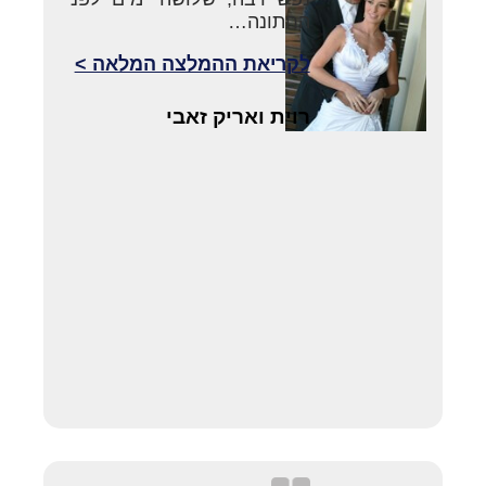
החתונה…
לקריאת ההמלצה המלאה >
רוית ואריק זאבי